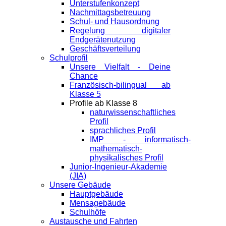
Unterstufenkonzept
Nachmittagsbetreuung
Schul- und Hausordnung
Regelung digitaler
Endgeräte­nutzung
Geschäftsverteilung
Schulprofil
Unsere Vielfalt - Deine
Chance
Französisch-bilingual ab
Klasse 5
Profile ab Klasse 8
naturwissenschaftliches
Profil
sprachliches Profil
IMP - informatisch-
mathematisch-
physikalisches Profil
Junior-Ingenieur-Akademie
(JIA)
Unsere Gebäude
Hauptgebäude
Mensagebäude
Schulhöfe
Austausche und Fahrten