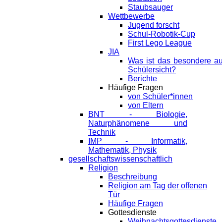
Staubsauger
Wettbewerbe
Jugend forscht
Schul-Robotik-Cup
First Lego League
JIA
Was ist das besondere a
Schülersicht?
Berichte
Häufige Fragen
von Schüler*innen
von Eltern
BNT - Biologie,
Naturphänomene und
Technik
IMP - Informatik,
Mathematik, Physik
gesellschaftswissenschaftlich
Religion
Beschreibung
Religion am Tag der offenen
Tür
Häufige Fragen
Gottesdienste
Weihnachtsgottesdienste