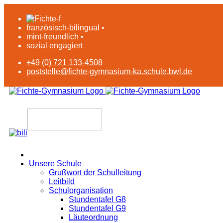
französisch-bilingual •
mint-freundlich •
sozial engagiert
+49 (0) 721 133-4508
poststelle@fichte-gymnasium-ka.schule.bwl.de
Unsere Schule
Grußwort der Schulleitung
Leitbild
Schulorganisation
Stundentafel G8
Stundentafel G9
Läuteordnung