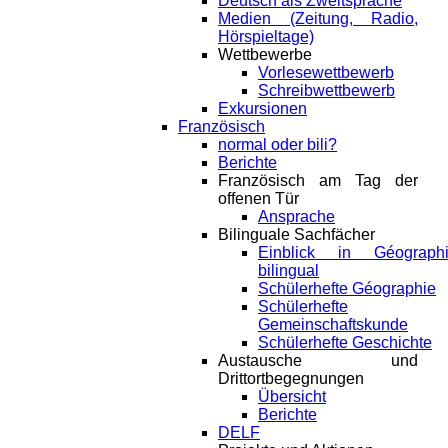
Deutsch als Zweitsprache
Medien (Zeitung, Radio,
Hörspieltage)
Wettbewerbe
Vorlesewettbewerb
Schreibwettbewerb
Exkursionen
Französisch
normal oder bili?
Berichte
Französisch am Tag der
offenen Tür
Ansprache
Bilinguale Sachfächer
Einblick in Géograph
bilingual
Schülerhefte Géographie
Schülerhefte
Gemeinschaftskunde
Schülerhefte Geschichte
Austausche und
Drittortbegegnungen
Übersicht
Berichte
DELF