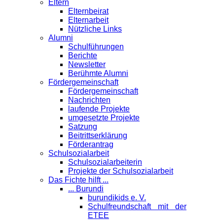
Eltern
Elternbeirat
Elternarbeit
Nützliche Links
Alumni
Schulführungen
Berichte
Newsletter
Berühmte Alumni
Förder­gemeinschaft
Fördergemeinschaft
Nachrichten
laufende Projekte
umgesetzte Projekte
Satzung
Beitrittserklärung
Förderantrag
Schul­sozialarbeit
Schulsozialarbeiterin
Projekte der Schulsozialarbeit
Das Fichte hilft ...
... Burundi
burundikids e. V.
Schulfreundschaft mit der
ETEE