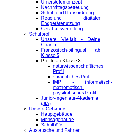
Unterstufenkonzept
Nachmittagsbetreuung
Schul- und Hausordnung
Regelung digitaler
Endgeräte­nutzung
Geschäftsverteilung
Schulprofil
Unsere Vielfalt - Deine
Chance
Französisch-bilingual ab
Klasse 5
Profile ab Klasse 8
naturwissenschaftliches
Profil
sprachliches Profil
IMP - informatisch-
mathematisch-
physikalisches Profil
Junior-Ingenieur-Akademie
(JIA)
Unsere Gebäude
Hauptgebäude
Mensagebäude
Schulhöfe
Austausche und Fahrten