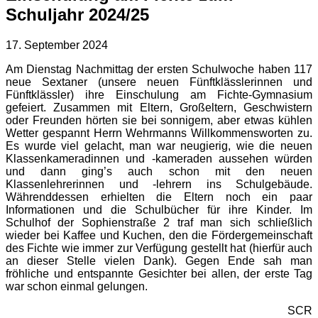
Schuljahr 2024/25
17. September 2024
Am Dienstag Nachmittag der ersten Schulwoche haben 117
neue Sextaner (unsere neuen Fünftklässlerinnen und
Fünftklässler) ihre Einschulung am Fichte-Gymnasium
gefeiert. Zusammen mit Eltern, Großeltern, Geschwistern
oder Freunden hörten sie bei sonnigem, aber etwas kühlen
Wetter gespannt Herrn Wehrmanns Willkommensworten zu.
Es wurde viel gelacht, man war neugierig, wie die neuen
Klassenkameradinnen und -kameraden aussehen würden
und dann ging’s auch schon mit den neuen
Klassenlehrerinnen und -lehrern ins Schulgebäude.
Währenddessen erhielten die Eltern noch ein paar
Informationen und die Schulbücher für ihre Kinder. Im
Schulhof der Sophienstraße 2 traf man sich schließlich
wieder bei Kaffee und Kuchen, den die Fördergemeinschaft
des Fichte wie immer zur Verfügung gestellt hat (hierfür auch
an dieser Stelle vielen Dank). Gegen Ende sah man
fröhliche und entspannte Gesichter bei allen, der erste Tag
war schon einmal gelungen.
SCR