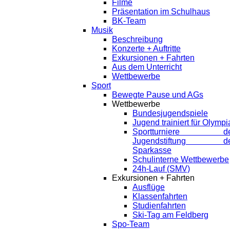
Filme
Präsentation im Schulhaus
BK-Team
Musik
Beschreibung
Konzerte + Auftritte
Exkursionen + Fahrten
Aus dem Unterricht
Wettbewerbe
Sport
Bewegte Pause und AGs
Wettbewerbe
Bundesjugendspiele
Jugend trainiert für Olympi
Sportturniere de
Jugendstiftung de
Sparkasse
Schulinterne Wettbewerbe
24h-Lauf (SMV)
Exkursionen + Fahrten
Ausflüge
Klassenfahrten
Studienfahrten
Ski-Tag am Feldberg
Spo-Team