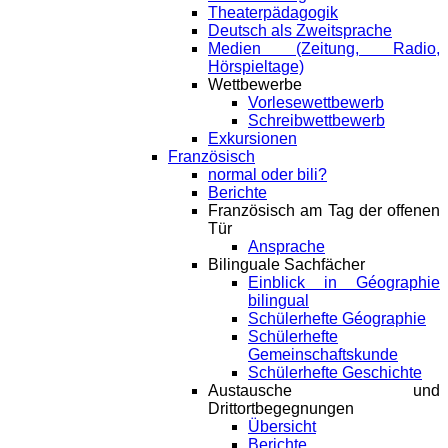
Theaterpädagogik
Deutsch als Zweitsprache
Medien (Zeitung, Radio,
Hörspieltage)
Wettbewerbe
Vorlesewettbewerb
Schreibwettbewerb
Exkursionen
Französisch
normal oder bili?
Berichte
Französisch am Tag der offenen
Tür
Ansprache
Bilinguale Sachfächer
Einblick in Géographie
bilingual
Schülerhefte Géographie
Schülerhefte
Gemeinschaftskunde
Schülerhefte Geschichte
Austausche und
Drittortbegegnungen
Übersicht
Berichte