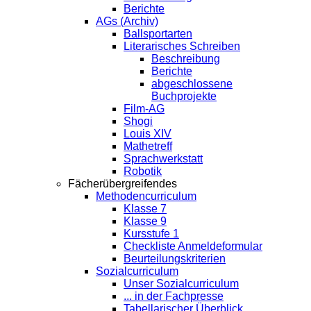
Berichte
AGs (Archiv)
Ballsportarten
Literarisches Schreiben
Beschreibung
Berichte
abgeschlossene
Buchprojekte
Film-AG
Shogi
Louis XIV
Mathetreff
Sprachwerkstatt
Robotik
Fächerübergreifendes
Methodencurriculum
Klasse 7
Klasse 9
Kursstufe 1
Checkliste Anmeldeformular
Beurteilungskriterien
Sozialcurriculum
Unser Sozialcurriculum
... in der Fachpresse
Tabellarischer Überblick