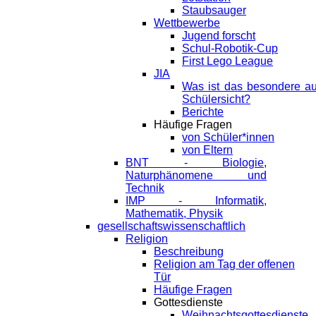
Staubsauger
Wettbewerbe
Jugend forscht
Schul-Robotik-Cup
First Lego League
JIA
Was ist das besondere a
Schülersicht?
Berichte
Häufige Fragen
von Schüler*innen
von Eltern
BNT - Biologie,
Naturphänomene und
Technik
IMP - Informatik,
Mathematik, Physik
gesellschaftswissenschaftlich
Religion
Beschreibung
Religion am Tag der offenen
Tür
Häufige Fragen
Gottesdienste
Weihnachtsgottesdienste