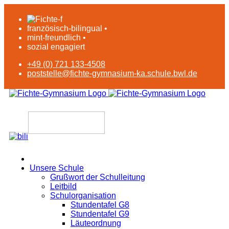
französisch-bilingual •
mint-freundlich •
sozial engagiert
+49 (0) 721 133-4508
poststelle@fichte-gymnasium-ka.schule.bwl.de
Unsere Schule
Grußwort der Schulleitung
Leitbild
Schulorganisation
Stundentafel G8
Stundentafel G9
Läuteordnung