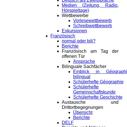
Deutsch als Zweitsprache
Medien (Zeitung, Radio,
Hörspieltage)
Wettbewerbe
Vorlesewettbewerb
Schreibwettbewerb
Exkursionen
Französisch
normal oder bili?
Berichte
Französisch am Tag der
offenen Tür
Ansprache
Bilinguale Sachfächer
Einblick in Géograph
bilingual
Schülerhefte Géographie
Schülerhefte
Gemeinschaftskunde
Schülerhefte Geschichte
Austausche und
Drittortbegegnungen
Übersicht
Berichte
DELF