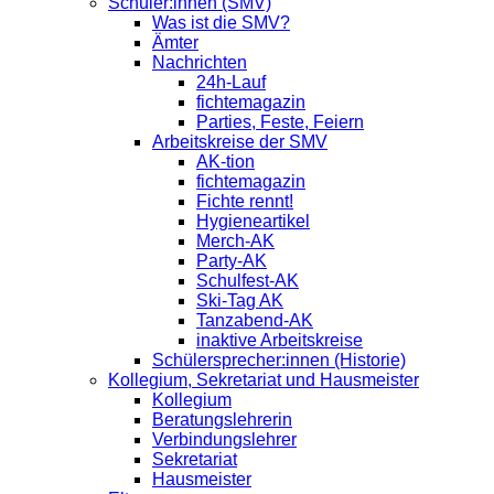
Schüler:innen (SMV)
Was ist die SMV?
Ämter
Nachrichten
24h-Lauf
fichtemagazin
Parties, Feste, Feiern
Arbeitskreise der SMV
AK-tion
fichtemagazin
Fichte rennt!
Hygieneartikel
Merch-AK
Party-AK
Schulfest-AK
Ski-Tag AK
Tanzabend-AK
inaktive Arbeitskreise
Schülersprecher:innen (Historie)
Kollegium, Sekretariat und Hausmeister
Kollegium
Beratungslehrerin
Verbindungslehrer
Sekretariat
Hausmeister