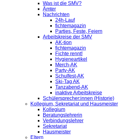
Was ist die SMV?
Ämter
Nachrichten
24h-Lauf
fichtemagazin
Parties, Feste, Feiern
Arbeitskreise der SMV
AK-tion
fichtemagazin
Fichte rennt!
Hygieneartikel
Merch-AK
Party-AK
Schulfest-AK
Ski-Tag AK
Tanzabend-AK
inaktive Arbeitskreise
Schülersprecher:innen (Historie)
Kollegium, Sekretariat und Hausmeister
Kollegium
Beratungslehrerin
Verbindungslehrer
Sekretariat
Hausmeister
Eltern