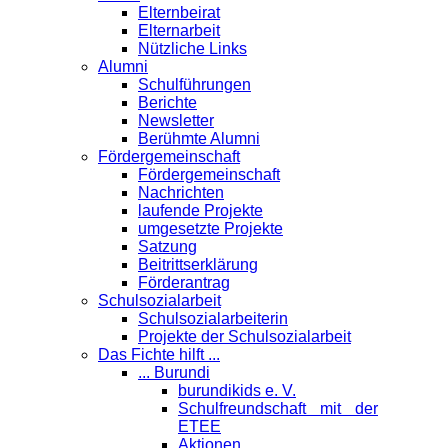
Elternbeirat
Elternarbeit
Nützliche Links
Alumni
Schulführungen
Berichte
Newsletter
Berühmte Alumni
Förder­gemeinschaft
Fördergemeinschaft
Nachrichten
laufende Projekte
umgesetzte Projekte
Satzung
Beitrittserklärung
Förderantrag
Schul­sozialarbeit
Schulsozialarbeiterin
Projekte der Schulsozialarbeit
Das Fichte hilft ...
... Burundi
burundikids e. V.
Schulfreundschaft mit der
ETEE
Aktionen