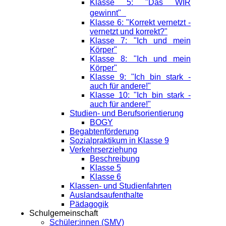
Klasse 5: "Das WIR
gewinnt"
Klasse 6: "Korrekt vernetzt -
vernetzt und korrekt?"
Klasse 7: "Ich und mein
Körper"
Klasse 8: "Ich und mein
Körper"
Klasse 9: "Ich bin stark -
auch für andere!"
Klasse 10: "Ich bin stark -
auch für andere!"
Studien- und Berufsorientierung
BOGY
Begabtenförderung
Sozialpraktikum in Klasse 9
Verkehrserziehung
Beschreibung
Klasse 5
Klasse 6
Klassen- und Studienfahrten
Auslandsaufenthalte
Pädagogik
Schulgemeinschaft
Schüler:innen (SMV)