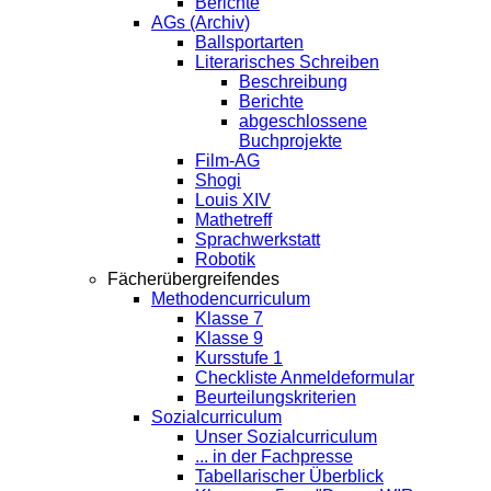
Berichte
AGs (Archiv)
Ballsportarten
Literarisches Schreiben
Beschreibung
Berichte
abgeschlossene
Buchprojekte
Film-AG
Shogi
Louis XIV
Mathetreff
Sprachwerkstatt
Robotik
Fächerübergreifendes
Methodencurriculum
Klasse 7
Klasse 9
Kursstufe 1
Checkliste Anmeldeformular
Beurteilungskriterien
Sozialcurriculum
Unser Sozialcurriculum
... in der Fachpresse
Tabellarischer Überblick