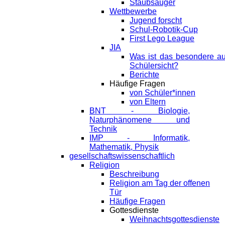
Staubsauger
Wettbewerbe
Jugend forscht
Schul-Robotik-Cup
First Lego League
JIA
Was ist das besondere a
Schülersicht?
Berichte
Häufige Fragen
von Schüler*innen
von Eltern
BNT - Biologie,
Naturphänomene und
Technik
IMP - Informatik,
Mathematik, Physik
gesellschaftswissenschaftlich
Religion
Beschreibung
Religion am Tag der offenen
Tür
Häufige Fragen
Gottesdienste
Weihnachtsgottesdienste