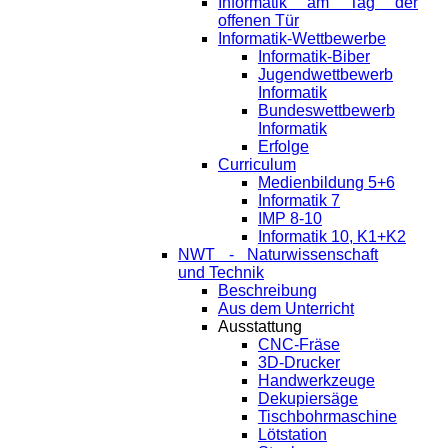
Informatik am Tag der
offenen Tür
Informatik-Wettbewerbe
Informatik-Biber
Jugendwettbewerb
Informatik
Bundeswettbewerb
Informatik
Erfolge
Curriculum
Medienbildung 5+6
Informatik 7
IMP 8-10
Informatik 10, K1+K2
NWT - Naturwissenschaft
und Technik
Beschreibung
Aus dem Unterricht
Ausstattung
CNC-Fräse
3D-Drucker
Handwerkzeuge
Dekupiersäge
Tischbohrmaschine
Lötstation