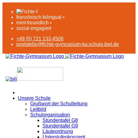
französisch-bilingual •
mint-freundlich •
sozial engagiert
+49 (0) 721 133-4508
poststelle@fichte-gymnasium-ka.schule.bwl.de
Unsere Schule
Grußwort der Schulleitung
Leitbild
Schulorganisation
Stundentafel G8
Stundentafel G9
Läuteordnung
Unterstufenkonzept