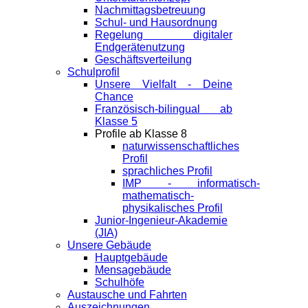
Nachmittagsbetreuung
Schul- und Hausordnung
Regelung digitaler
Endgeräte­nutzung
Geschäftsverteilung
Schulprofil
Unsere Vielfalt - Deine
Chance
Französisch-bilingual ab
Klasse 5
Profile ab Klasse 8
naturwissenschaftliches
Profil
sprachliches Profil
IMP - informatisch-
mathematisch-
physikalisches Profil
Junior-Ingenieur-Akademie
(JIA)
Unsere Gebäude
Hauptgebäude
Mensagebäude
Schulhöfe
Austausche und Fahrten
Auszeichnungen