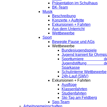
Präsentation im Schulhaus
BK-Team
Musik
Beschreibung
Konzerte + Auftritte
Exkursionen + Fahrten
Aus dem Unterricht
Wettbewerbe
Sport
Bewegte Pause und AGs
Wettbewerbe
Bundesjugendspiele
Jugend trainiert für Olympi
Sportturniere de
Jugendstiftung de
Sparkasse
Schulinterne Wettbewerbe
24h-Lauf (SMV)
Exkursionen + Fahrten
Ausflüge
Klassenfahrten
Studienfahrten
Ski-Tag am Feldberg
Spo-Team
Arbeitsgemeinschaften