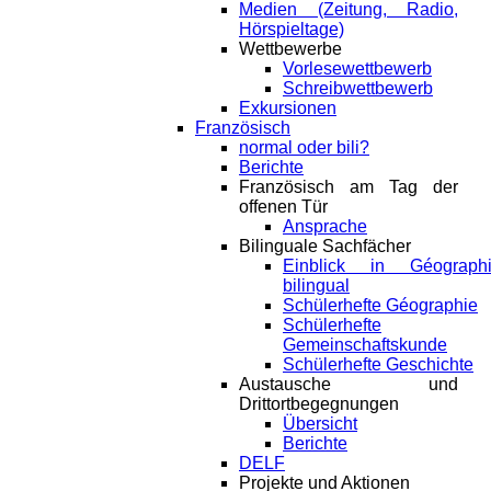
Medien (Zeitung, Radio,
Hörspieltage)
Wettbewerbe
Vorlesewettbewerb
Schreibwettbewerb
Exkursionen
Französisch
normal oder bili?
Berichte
Französisch am Tag der
offenen Tür
Ansprache
Bilinguale Sachfächer
Einblick in Géograph
bilingual
Schülerhefte Géographie
Schülerhefte
Gemeinschaftskunde
Schülerhefte Geschichte
Austausche und
Drittortbegegnungen
Übersicht
Berichte
DELF
Projekte und Aktionen